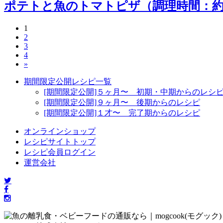
ポテトと魚のトマトピザ（調理時間：約
1
2
3
4
»
期間限定公開レシピ一覧
[期間限定公開]５ヶ月〜 初期・中期からのレシ
[期間限定公開]９ヶ月〜 後期からのレシピ
[期間限定公開]１才〜 完了期からのレシピ
オンラインショップ
レシピサイトトップ
レシピ会員ログイン
運営会社